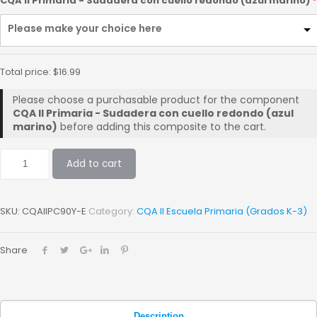
CQA II Primaria - Sudadera con cuello redondo (azul marino)
Please make your choice here
Total price:
$
16.99
Please choose a purchasable product for the component
CQA II Primaria - Sudadera con cuello redondo (azul
marino)
before adding this composite to the cart.
Add to cart
SKU:
CQAIIPC90Y-E
Category:
CQA II Escuela Primaria (Grados K-3)
Share
Description