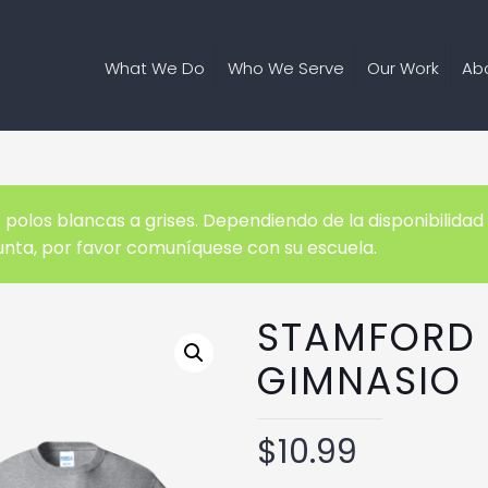
What We Do
Who We Serve
Our Work
Ab
olos blancas a grises. Dependiendo de la disponibilidad y 
gunta, por favor comuníquese con su escuela.
STAMFORD 
GIMNASIO
$
10.99