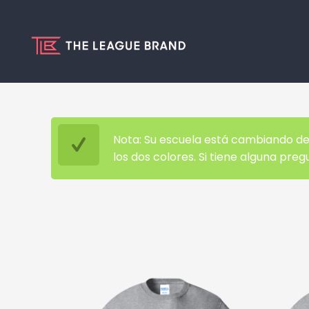
Nota: Su escuela está cambiando de p
los dos colores. Si tiene alguna pre