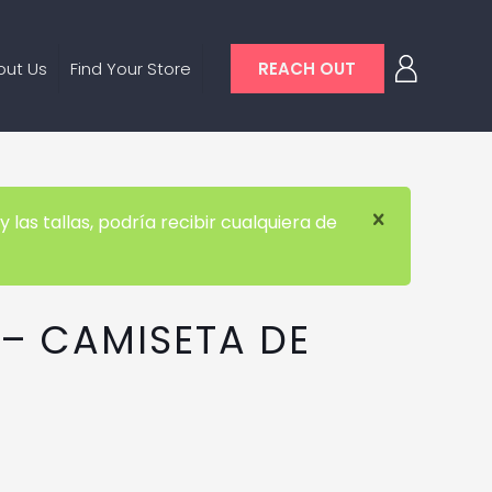
out Us
Find Your Store
REACH OUT
las tallas, podría recibir cualquiera de
– CAMISETA DE